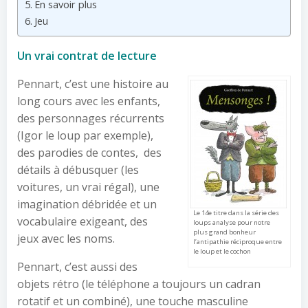
En savoir plus
Jeu
Un vrai contrat de lecture
Pennart, c’est une histoire au
long cours avec les enfants,
des personnages récurrents
(Igor le loup par exemple),
des parodies de contes, des
détails à débusquer (les
voitures, un vrai régal), une
imagination débridée et un
Le 14e titre dans la série des
vocabulaire exigeant, des
loups analyse pour notre
plus grand bonheur
jeux avec les noms.
l’antipathie réciproque entre
le loup et le cochon
Pennart, c’est aussi des
objets rétro (le téléphone a toujours un cadran
rotatif et un combiné), une touche masculine