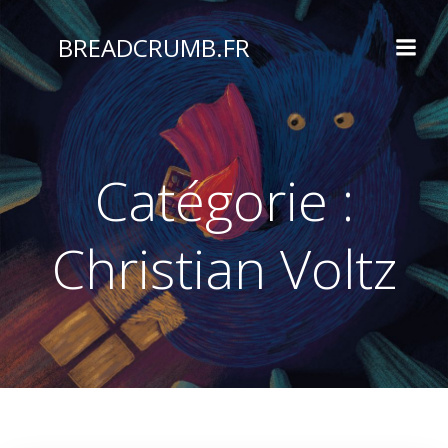
Aller
au
BREADCRUMB.FR
contenu
Catégorie :
Christian Voltz