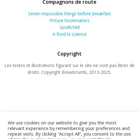
Compagnons de route
Seven impossible things before breakfast
Picture bookmakers
Spoiltchild
A fond la science
Copyright
Les textes et illustrations figurant sur le site ne sont pas libres de
droits. Copyright Breadcrumb, 2013-2025.
We use cookies on our website to give you the most
relevant experience by remembering your preferences and
repeat visits. By clicking “Accept All”, you consent to the use
© 2026 BREADCRUMB.FR. Construit avec WordPress