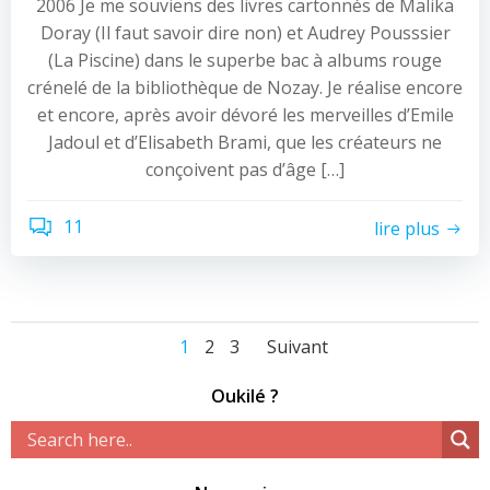
2006 Je me souviens des livres cartonnés de Malika
Doray (Il faut savoir dire non) et Audrey Pousssier
(La Piscine) dans le superbe bac à albums rouge
crénelé de la bibliothèque de Nozay. Je réalise encore
et encore, après avoir dévoré les merveilles d’Emile
Jadoul et d’Elisabeth Brami, que les créateurs ne
conçoivent pas d’âge […]
11
lire plus
Navigation
Navigation
Navigation
Page
Page
Page
1
2
3
Suivant
des
des
des
Oukilé ?
articles
articles
articles