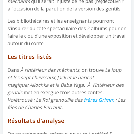
méchants
qu’il serait injuste de ne pas (re)découvrir
à l’occasion de la parution de la version des gentils.
Les bibliothécaires et les enseignants pourront
s’inspirer du côté spectaculaire des 2 albums pour en
faire le clou d’une exposition et développer un travail
autour du conte.
Les titres listés
Dans
À l’intérieur des méchants
, on trouve
Le loup
et les sept chevreaux
;
Jack et le haricot
magique;
Aliochka
et la Baba Yaga. À l’intérieur des
gentils
met en exergue trois autres contes,
Volétrouvé ; Le Roi grenouille des
frères Grimm
; Les
fées de Charles Perrault.
Résultats d’analyse
On en redemande, même si on aurait préféré 5