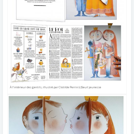
À l’intérieur des gentils, illustré par Clotilde Perrin (c)Seuil jeunesse