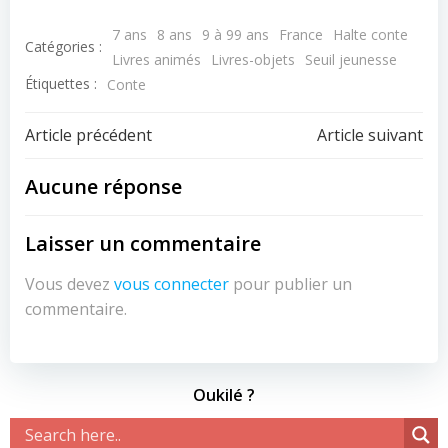
7 ans
8 ans
9 à 99 ans
France
Halte conte
Catégories :
Livres animés
Livres-objets
Seuil jeunesse
Étiquettes :
Conte
Navigation
Navigation
Article précédent
Article suivant
de
de
Aucune réponse
l’article
l’article
Laisser un commentaire
Vous devez
vous connecter
pour publier un
commentaire.
Oukilé ?