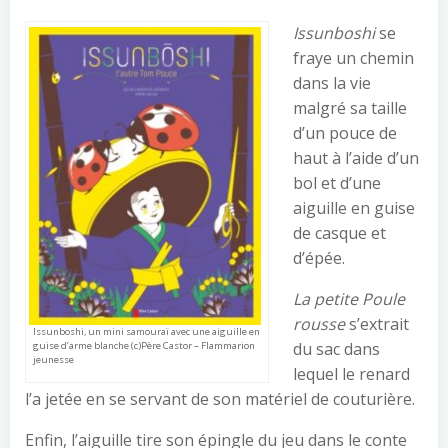
Issunboshi
se
fraye un chemin
dans la vie
malgré sa taille
d’un pouce de
haut à l’aide d’un
bol et d’une
aiguille en guise
de casque et
d’épée.
La petite Poule
rousse
s’extrait
Issunboshi, un mini samouraï avec une aiguille en
du sac dans
guise d’arme blanche (c)Père Castor – Flammarion
jeunesse
lequel le renard
l’a jetée en se servant de son matériel de couturière.
Enfin, l’aiguille tire son épingle du jeu dans le conte