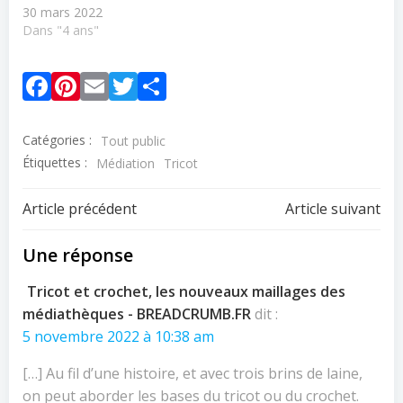
30 mars 2022
Dans "4 ans"
Facebook
Pinterest
Email
Twitter
Partager
Catégories :
Tout public
Étiquettes :
Médiation
Tricot
Navigation
Navigation
Article précédent
Article suivant
de
de
Une réponse
l’article
l’article
Tricot et crochet, les nouveaux maillages des
médiathèques - BREADCRUMB.FR
dit :
5 novembre 2022 à 10:38 am
[…] Au fil d’une histoire, et avec trois brins de laine,
on peut aborder les bases du tricot ou du crochet.