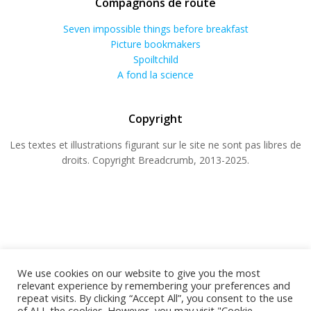
Compagnons de route
Seven impossible things before breakfast
Picture bookmakers
Spoiltchild
A fond la science
Copyright
Les textes et illustrations figurant sur le site ne sont pas libres de
droits. Copyright Breadcrumb, 2013-2025.
We use cookies on our website to give you the most
relevant experience by remembering your preferences and
repeat visits. By clicking “Accept All”, you consent to the use
© 2026 BREADCRUMB.FR. Construit avec WordPress
of ALL the cookies. However, you may visit "Cookie