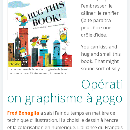
l’embrasser, le
câliner, le renifler.
Ça te paraîtra
peut-être une
drôle d’idée.
You can kiss and
hug and smell this
book. That might
sound sort of silly.
La couverture de la version originale de Jamais
sans mon livre. Littéralement, câline ce livre !
Opérati
on graphisme à gogo
Fred Benaglia
a saisi l’air du temps en matière de
technique d’illustration. Il a choisi le dessin à l’encre
et la colorisation en numérique. L’alliance du Français