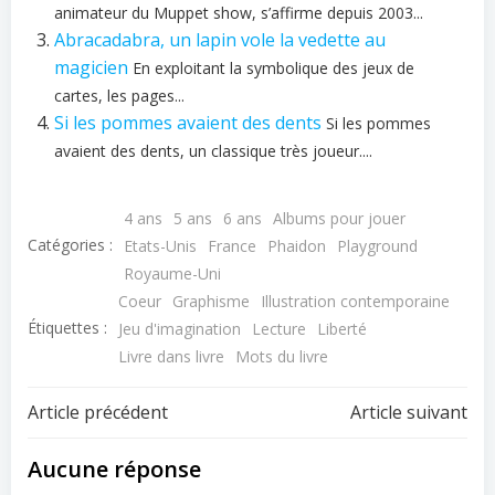
animateur du Muppet show, s’affirme depuis 2003...
Abracadabra, un lapin vole la vedette au
magicien
En exploitant la symbolique des jeux de
cartes, les pages...
Si les pommes avaient des dents
Si les pommes
avaient des dents, un classique très joueur....
4 ans
5 ans
6 ans
Albums pour jouer
Catégories :
Etats-Unis
France
Phaidon
Playground
Royaume-Uni
Coeur
Graphisme
Illustration contemporaine
Étiquettes :
Jeu d'imagination
Lecture
Liberté
Livre dans livre
Mots du livre
Navigation
Navigation
Article précédent
Article suivant
de
de
Aucune réponse