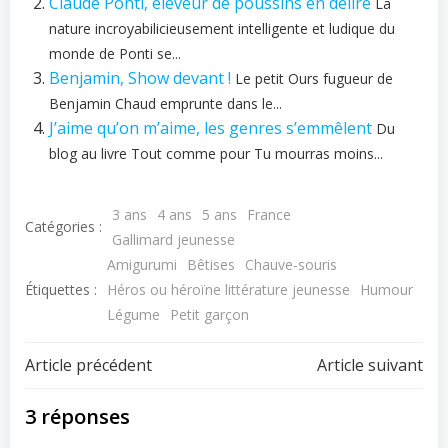
Claude Ponti, éleveur de poussins en délire
La
nature incroyabilicieusement intelligente et ludique du
monde de Ponti se...
Benjamin, Show devant !
Le petit Ours fugueur de
Benjamin Chaud emprunte dans le...
J’aime qu’on m’aime, les genres s’emmêlent
Du
blog au livre Tout comme pour Tu mourras moins...
3 ans
4 ans
5 ans
France
Catégories :
Gallimard jeunesse
Amigurumi
Bêtises
Chauve-souris
Étiquettes :
Héros ou héroïne littérature jeunesse
Humour
Légume
Petit garçon
Navigation
Navigation
Article précédent
Article suivant
de
de
3 réponses