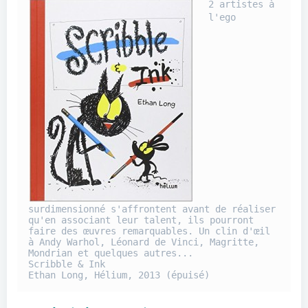
2 artistes à 
l'ego 
surdimensionné s'affrontent avant de réaliser 
qu'en associant leur talent, ils pourront 
faire des œuvres remarquables. Un clin d'œil 
à Andy Warhol, Léonard de Vinci, Magritte, 
Mondrian et quelques autres... 

Scribble & Ink

Ethan Long, Hélium, 2013 (épuisé)