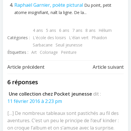
Raphaël Garnier, poète pictural
Du point, petit
atome insignifiant, naît la ligne. De la...
4 ans
5 ans
6 ans
7 ans
8 ans
Hélium
Catégories :
L'école des loisirs
L'élan vert
Phaidon
Sarbacane
Seuil jeunesse
Étiquettes :
Art
Coloriage
Peinture
Navigation
Navigation
Article précédent
Article suivant
de
de
6 réponses
l’article
l’article
Une collection chez Pocket jeunesse
dit :
11 février 2016 à 2:23 pm
[…] De nombreux tableaux sont pastichés au fil des
aventures. C’est un peu le principe de l’œuf kinder :
on croque l’album et on s’amuse avec la surprise.