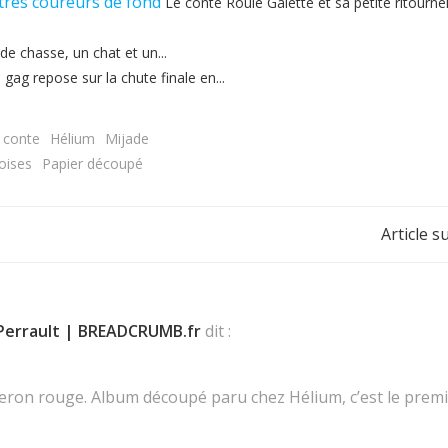
tres coureurs de fond
Le conte Roule Galette et sa petite ritournel
de chasse, un chat et un...
ag repose sur la chute finale en...
 conte
Hélium
Mijade
oises
Papier découpé
Navigation
Article s
de
l’article
 Perrault | BREADCRUMB.fr
dit :
aperon rouge. Album découpé paru chez Hélium, c’est le prem