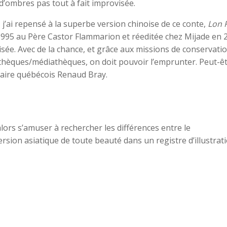
d’ombres pas tout à fait improvisée
.
, j’ai repensé à la superbe version chinoise de ce conte,
Lon 
1995 au Père Castor Flammarion et réeditée chez Mijade en 
e. Avec de la chance, et grâce aux missions de conservati
othèques/médiathèques, on doit pouvoir l’emprunter. Peut-êt
aire québécois Renaud Bray.
ors s’amuser à rechercher les différences entre le
version asiatique de toute beauté dans un registre d’illustrat