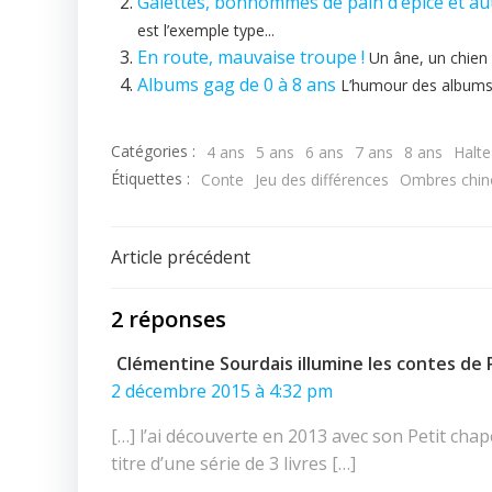
Galettes, bonhommes de pain d’épice et au
est l’exemple type...
En route, mauvaise troupe !
Un âne, un chien 
Albums gag de 0 à 8 ans
L’humour des albums g
Catégories :
4 ans
5 ans
6 ans
7 ans
8 ans
Halte
Étiquettes :
Conte
Jeu des différences
Ombres chin
Navigation
Article précédent
de
2 réponses
l’article
Clémentine Sourdais illumine les contes de
2 décembre 2015 à 4:32 pm
[…] l’ai découverte en 2013 avec son Petit ch
titre d’une série de 3 livres […]