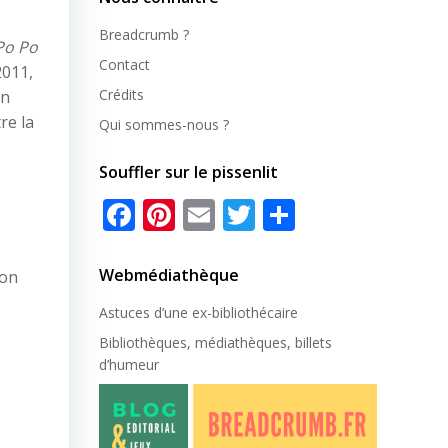
Breadcrumb ?
Po Po
Contact
2011,
Crédits
on
re la
Qui sommes-nous ?
Souffler sur le pissenlit
Facebook
Pinterest
Email
Twitter
Partager
Webmédiathèque
ion
Astuces d’une ex-
bibliothécaire
Bibliothèques, médiathèques, billets
d’humeur