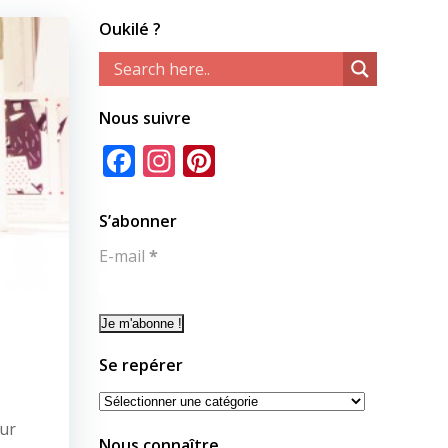
Oukilé ?
Nous suivre
Facebook
Instagram
Pinterest
S’abonner
E-mail
*
Se repérer
Se
repérer
our
Nous connaître