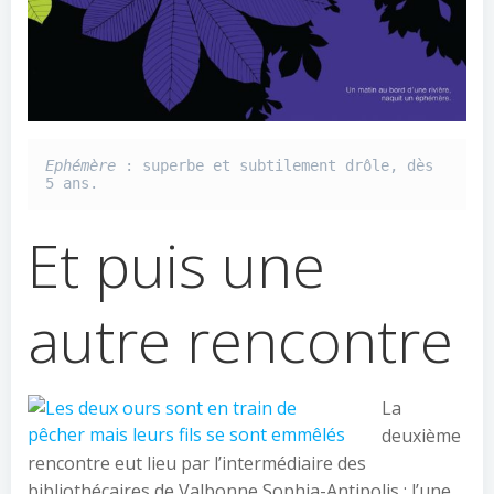
Ephémère
 : superbe et subtilement drôle, dès 
5 ans.
Et puis une
autre rencontre
La
deuxième
rencontre eut lieu par l’intermédiaire des
bibliothécaires de Valbonne Sophia-Antipolis : l’une