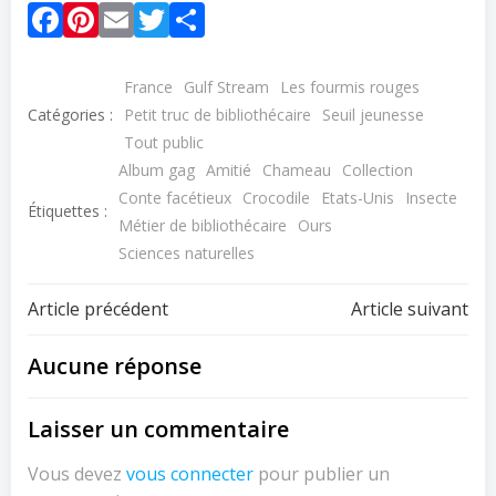
Facebook
Pinterest
Email
Twitter
Partager
France
Gulf Stream
Les fourmis rouges
Catégories :
Petit truc de bibliothécaire
Seuil jeunesse
Tout public
Album gag
Amitié
Chameau
Collection
Conte facétieux
Crocodile
Etats-Unis
Insecte
Étiquettes :
Métier de bibliothécaire
Ours
Sciences naturelles
Navigation
Navigation
Article précédent
Article suivant
de
de
Aucune réponse
l’article
l’article
Laisser un commentaire
Vous devez
vous connecter
pour publier un