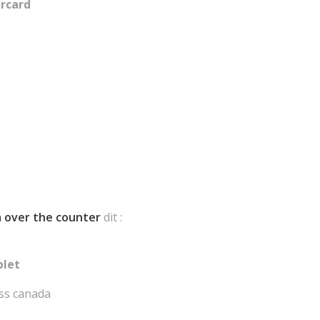
ercard
:
a over the counter
dit :
blet
ess canada