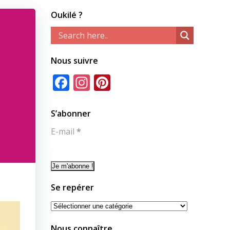
Oukilé ?
Nous suivre
Facebook
Instagram
Pinterest
S’abonner
E-mail
*
Se repérer
Se
repérer
Nous connaître