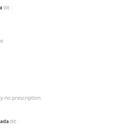
l’article
a
dit :
nt
:
y no prescription
nada
dit :