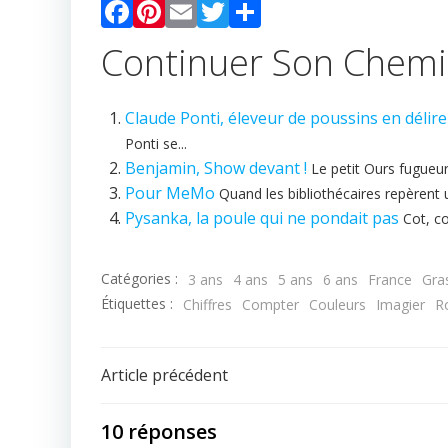
Facebook
Pinterest
Email
Twitter
Partager
Continuer Son Chem
Claude Ponti, éleveur de poussins en délire
Ponti se...
Benjamin, Show devant !
Le petit Ours fugueu
Pour MeMo
Quand les bibliothécaires repèrent un 
Pysanka, la poule qui ne pondait pas
Cot, co
Catégories :
3 ans
4 ans
5 ans
6 ans
France
Gra
Étiquettes :
Chiffres
Compter
Couleurs
Imagier
R
Navigation
Article précédent
de
10 réponses