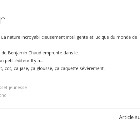
in
La nature incroyabilicieusement intelligente et ludique du monde de
r de Benjamin Chaud emprunte dans le...
petit éditeur Il y a...
t, cot, ça jase, ça glousse, ça caquette sévèrement...
sset jeunesse
ond
Navigation
Article s
de