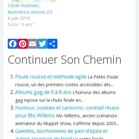
Cécile Hudrisier,
illustratrice version 2.0
6 juin 2019
Dans "4 ans"
Facebook
Pinterest
Email
Twitter
Partager
Continuer Son Chemin
Poule rousse et méthode agile
La Petite Poule
rousse, un des premiers contes accessibles dès...
Albums gag de 0 à 8 ans
L’humour des albums
gag repose sur la chute finale en...
Humour, cookies et cartoons : cocktail réussi
pour Mo Willems
Mo Willems, ancien scénariste-
animateur du Muppet show, s’affirme depuis 2003...
Galettes, bonhommes de pain d’épice et
autres coureurs de fond
Le conte Roule