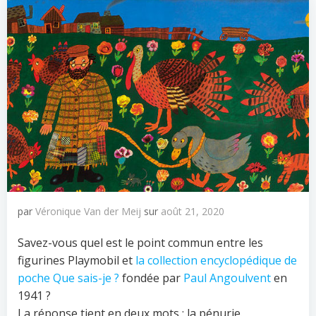
par
Véronique Van der Meij
sur
août 21, 2020
Savez-vous quel est le point commun entre les
figurines Playmobil et
la collection encyclopédique de
poche Que sais-je ?
fondée par
Paul Angoulvent
en
1941 ?
La réponse tient en deux mots : la pénurie.