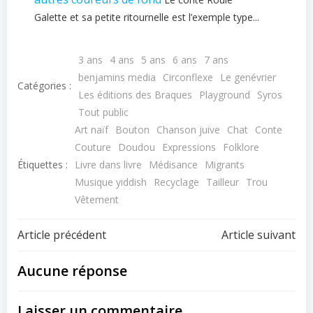
Galette et sa petite ritournelle est l’exemple type...
3 ans
4 ans
5 ans
6 ans
7 ans
benjamins media
Circonflexe
Le genévrier
Catégories :
Les éditions des Braques
Playground
Syros
Tout public
Art naïf
Bouton
Chanson juive
Chat
Conte
Couture
Doudou
Expressions
Folklore
Étiquettes :
Livre dans livre
Médisance
Migrants
Musique yiddish
Recyclage
Tailleur
Trou
Vêtement
Navigation
Navigation
Article précédent
Article suivant
de
de
Aucune réponse
l’article
l’article
Laisser un commentaire