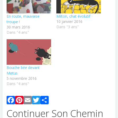
En route, mauvaise
Milton, chat évolutif
10 janvier 2016
troupe !
Dans "3 ans"
30 mars 2016
Dans "4 ans"
Bouche bée devant
Møtus
5 novembre 2016
Dans "4 ans"
Facebook
Pinterest
Email
Twitter
Partager
Continuer Son Chemin