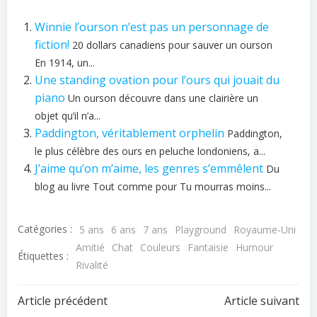
Winnie l’ourson n’est pas un personnage de
fiction!
20 dollars canadiens pour sauver un ourson
En 1914, un...
Une standing ovation pour l’ours qui jouait du
piano
Un ourson découvre dans une clairière un
objet qu’il n’a...
Paddington, véritablement orphelin
Paddington,
le plus célèbre des ours en peluche londoniens, a...
J’aime qu’on m’aime, les genres s’emmêlent
Du
blog au livre Tout comme pour Tu mourras moins...
Catégories :
5 ans
6 ans
7 ans
Playground
Royaume-Uni
Amitié
Chat
Couleurs
Fantaisie
Humour
Étiquettes :
Rivalité
Navigation
Navigation
Article précédent
Article suivant