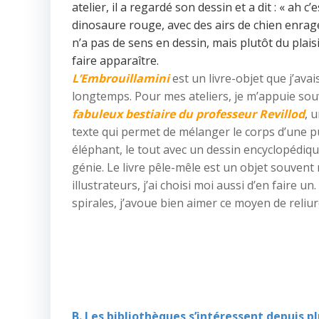
atelier, il a regardé son dessin et a dit : « ah 
dinosaure rouge, avec des airs de chien enragé.
n’a pas de sens en dessin, mais plutôt du plaisi
faire apparaître.
L’Embrouillamini
est un livre-objet que j’ava
longtemps. Pour mes ateliers, je m’appuie so
fabuleux bestiaire du professeur Revillod
, 
texte qui permet de mélanger le corps d’une p
éléphant, le tout avec un dessin encyclopédique
génie. Le livre pêle-mêle est un objet souvent 
illustrateurs, j’ai choisi moi aussi d’en faire un
spirales, j’avoue bien aimer ce moyen de reliur
B. Les bibliothèques s’intéressent depuis p