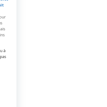
it
tour
us
mais
ins
eu à
 pas