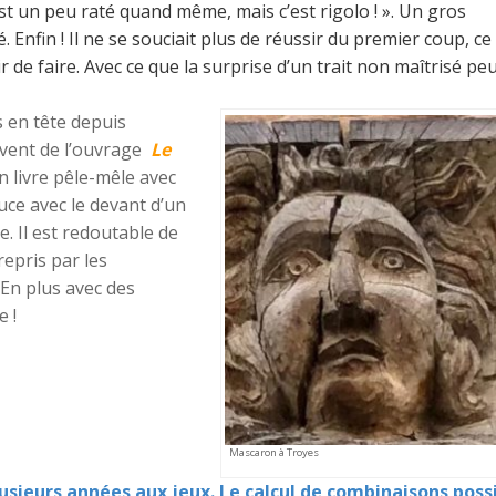
c’est un peu raté quand même, mais c’est rigolo ! ». Un gros
 Enfin ! Il ne se souciait plus de réussir du premier coup, ce
r de faire. Avec ce que la surprise d’un trait non maîtrisé pe
is en tête depuis
uvent de l’ouvrage
Le
un livre pêle-mêle avec
uce avec le devant d’un
. Il est redoutable de
repris par les
. En plus avec des
e !
Mascaron à Troyes
lusieurs années aux jeux. Le calcul de combinaisons poss