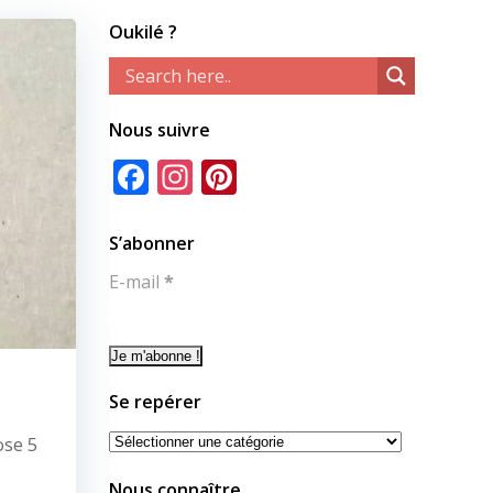
Oukilé ?
Nous suivre
Facebook
Instagram
Pinterest
S’abonner
E-mail
*
Se repérer
Se
ose 5
repérer
Nous connaître