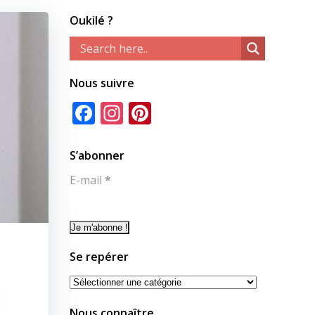
Oukilé ?
Nous suivre
Facebook
Instagram
Pinterest
S’abonner
E-mail
*
Se repérer
Se
repérer
Nous connaître