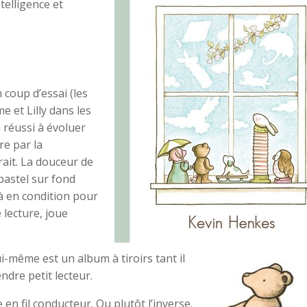
telligence et
n coup d’essai (les
 et Lilly dans les
a réussi à évoluer
re par la
ait. La douceur de
pastel sur fond
à en condition pour
lecture, joue
lui-même est un album à tiroirs tant il
ndre petit lecteur.
en fil conducteur. Ou plutôt l’inverse.