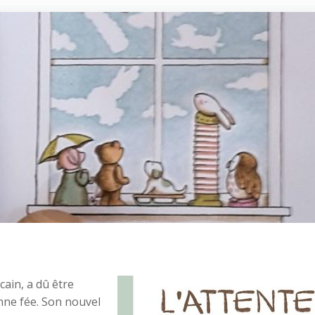
ain, a dû être
nne fée. Son nouvel