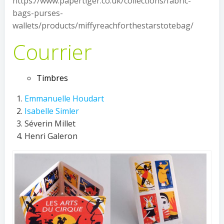
https://www.papertiger.co.uk/collections/fabric-
bags-purses-
wallets/products/miffyreachforthestarstotebag/
Courrier
Timbres
Emmanuelle Houdart
Isabelle Simler
Séverin Millet
Henri Galeron