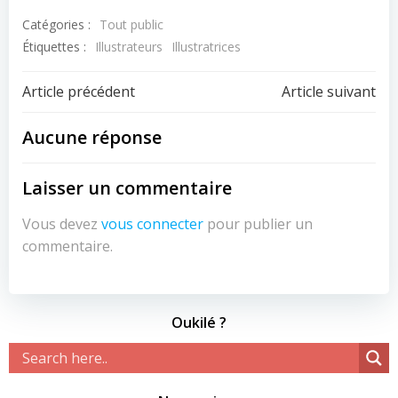
Catégories :
Tout public
Étiquettes :
Illustrateurs
Illustratrices
Navigation
Navigation
Article précédent
Article suivant
de
de
Aucune réponse
l’article
l’article
Laisser un commentaire
Vous devez
vous connecter
pour publier un
commentaire.
Oukilé ?