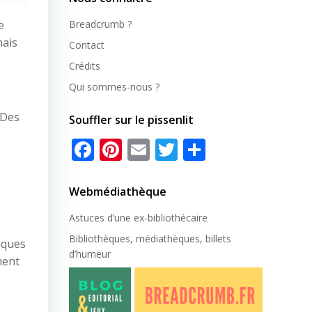
e
Breadcrumb ?
mais
Contact
Crédits
Qui sommes-nous ?
 Des
Souffler sur le pissenlit
Facebook
Pinterest
Email
Twitter
Partager
s
Webmédiathèque
Astuces d’une ex-
bibliothécaire
Bibliothèques, médiathèques, billets
iques
d’humeur
ment