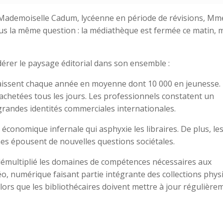
Mademoiselle Cadum, lycéenne en période de révisions, Mm
s la même question : la médiathèque est fermée ce matin, 
dérer le paysage éditorial dans son ensemble :
raissent chaque année en moyenne dont 10 000 en jeunesse.
achetées tous les jours. Les professionnels constatent un
grandes identités commerciales internationales.
économique infernale qui asphyxie les libraires. De plus, le
es épousent de nouvelles questions sociétales.
t démultiplié les domaines de compétences nécessaires aux
o, numérique faisant partie intégrante des collections phys
 lors que les bibliothécaires doivent mettre à jour régulière