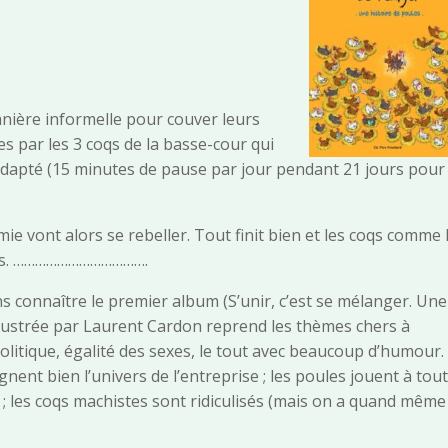
.
anière informelle pour couver leurs
s par les 3 coqs de la basse-cour qui
apté (15 minutes de pause par jour pendant 21 jours pour
e vont alors se rebeller. Tout finit bien et les coqs comme 
sins. ……………………………….
ns connaître le premier album (S’unir, c’est se mélanger. Une
t illustrée par Laurent Cardon reprend les thèmes chers à
 politique, égalité des sexes, le tout avec beaucoup d’humour.
ent bien l’univers de l’entreprise ; les poules jouent à tou
) ; les coqs machistes sont ridiculisés (mais on a quand même