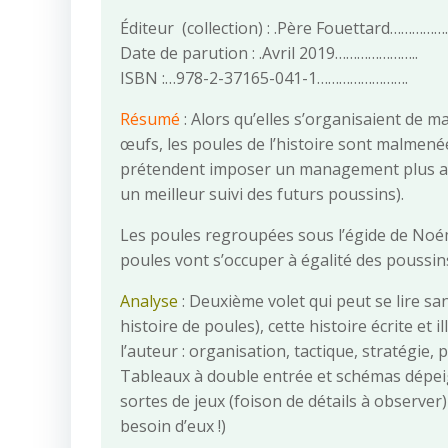
Éditeur (collection) : .Père Fouettard……………
Date de parution : .Avril 2019…………………..
ISBN :…978-2-37165-041-1…………………….
Résumé
: Alors qu’elles s’organisaient de m
œufs, les poules de l’histoire sont malmenée
prétendent imposer un management plus ad
un meilleur suivi des futurs poussins).
Les poules regroupées sous l’égide de Noémi
poules vont s’occuper à égalité des pous
Analyse
: Deuxième volet qui peut se lire sa
histoire de poules), cette histoire écrite e
l’auteur : organisation, tactique, stratégie,
Tableaux à double entrée et schémas dépeign
sortes de jeux (foison de détails à observer
besoin d’eux !)