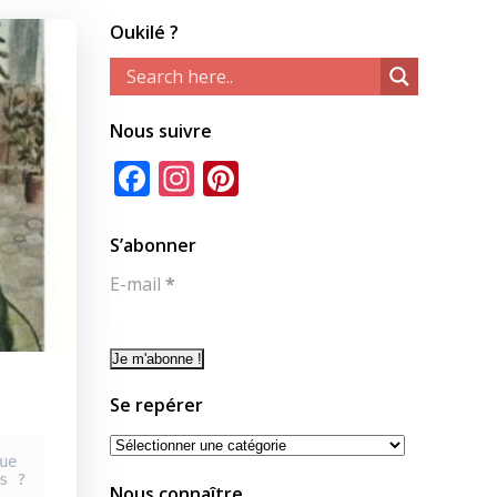
Oukilé ?
Nous suivre
Facebook
Instagram
Pinterest
S’abonner
E-mail
*
Se repérer
Se
e 
repérer
s ?
Nous connaître