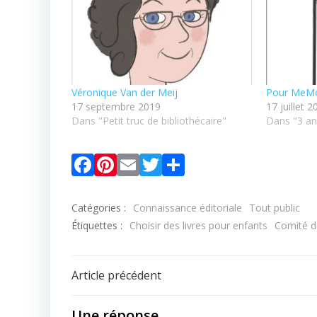
Véronique Van der Meij
Pour MeM
17 septembre 2019
17 juillet 
Dans "Petit truc de bibliothécaire"
Dans "3 an
Facebook
Pinterest
Email
Twitter
Partager
Catégories :
Connaissance éditoriale
Tout public
Étiquettes :
Choisir des livres pour enfants
Comité d
Navigation
Article précédent
de
Une réponse