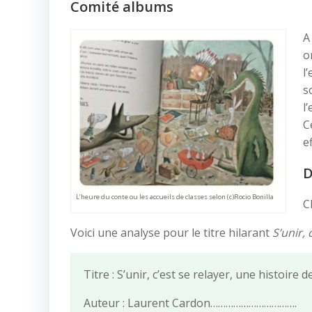
Comité albums
A
o
l
s
l
C
e
D
L’heure du conte ou les accueils de classes selon (c)Rocio Bonilla
C
Voici une analyse pour le titre hilarant
S’unir, 
Titre : S’unir, c’est se relayer, une histo
Auteur : Laurent Cardon…………………………….