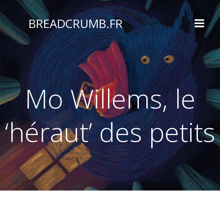
Aller
au
BREADCRUMB.FR
contenu
Mo Willems, le
‘héraut’ des petits