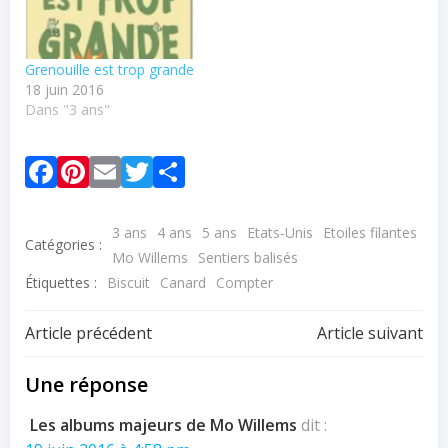
Grenouille est trop grande
18 juin 2016
Dans "3 ans"
Facebook
Pinterest
Email
Twitter
Partager
3 ans
4 ans
5 ans
Etats-Unis
Etoiles filantes
Catégories :
Mo Willems
Sentiers balisés
Étiquettes :
Biscuit
Canard
Compter
Navigation
Navigation
Article précédent
Article suivant
de
de
Une réponse
l’article
l’article
Les albums majeurs de Mo Willems
dit :