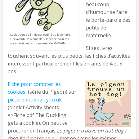
beaucoup
d’humour se faire
le porte-parole des
petits de
maternelle.
Le doudou de Trixie est oublié au lavomatic.
Une aventure pleine de suspense pour les
tout-petits et leurs parents de Mo Willems
Si ses livres
touchent souvent les plus petits, les fiches d’activités
intéressent particulièrement les enfants de 4 et 5
ans.
Fiche pour compter les
cookies
(série du Pigeon) sur
picturebookparty.co.uk
(onglet Activity sheets
=>Fiche pdf The Duckling
gets a cookie). On peut se
procurer en français
Le pigeon trouve un hot-dog !
chez Kaléidoscope qui met en scène les mêmes