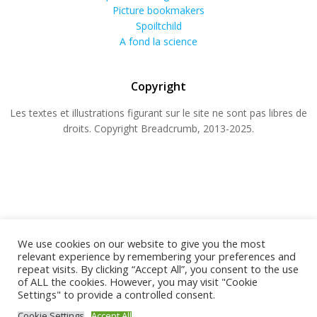
Picture bookmakers
Spoiltchild
A fond la science
Copyright
Les textes et illustrations figurant sur le site ne sont pas libres de
droits. Copyright Breadcrumb, 2013-2025.
We use cookies on our website to give you the most
relevant experience by remembering your preferences and
repeat visits. By clicking “Accept All”, you consent to the use
© 2026 BREADCRUMB.FR. Construit avec WordPress
of ALL the cookies. However, you may visit "Cookie
Settings" to provide a controlled consent.
et
ColibriWP Theme
.
Cookie Settings
Accept All