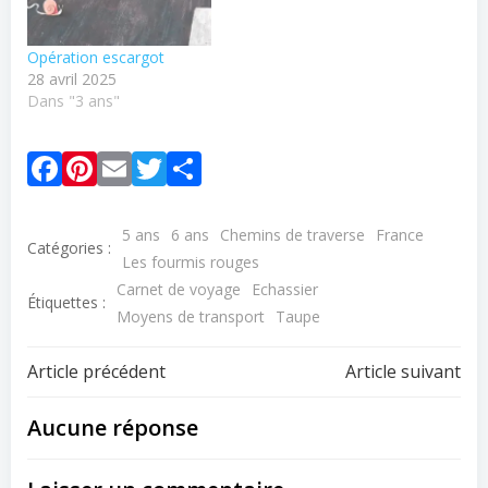
Opération escargot
28 avril 2025
Dans "3 ans"
Facebook
Pinterest
Email
Twitter
Partager
5 ans
6 ans
Chemins de traverse
France
Catégories :
Les fourmis rouges
Carnet de voyage
Echassier
Étiquettes :
Moyens de transport
Taupe
Navigation
Navigation
Article précédent
Article suivant
de
de
Aucune réponse
l’article
l’article