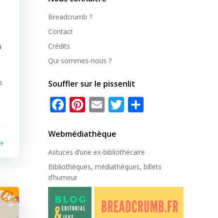
Breadcrumb ?
Contact
a
Crédits
Qui sommes-nous ?
n
Souffler sur le pissenlit
Facebook
Pinterest
Email
Twitter
Partager
Webmédiathèque
Astuces d’une ex-
bibliothécaire
Bibliothèques, médiathèques, billets
d’humeur