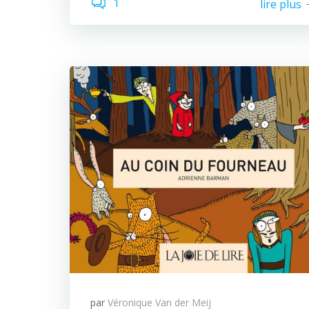
1
lire plus
par
Véronique Van der Meij