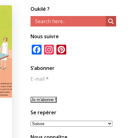
Oukilé ?
Nous suivre
Facebook
Instagram
Pinterest
S’abonner
E-mail
*
Se repérer
Se
repérer
Nous connaître