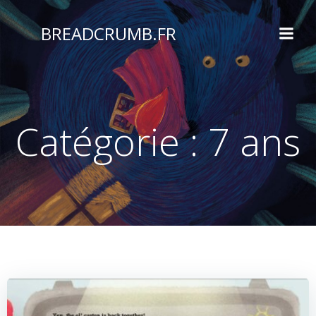
Aller
au
BREADCRUMB.FR
contenu
Catégorie :
7 ans