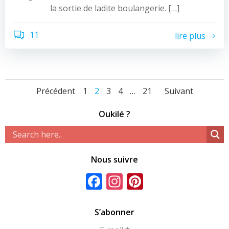
la sortie de ladite boulangerie. […]
11
lire plus
Navigation
Navigation
Naviga
Page
Page
Page
Page
Page
Précédent
1
2
3
4
…
21
Suivant
des
des
des
Oukilé ?
articles
articles
article
Nous suivre
Facebook
Instagram
Pinterest
S’abonner