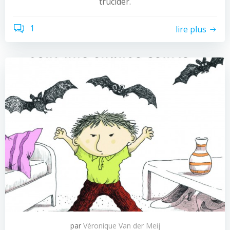
trucider.
1
lire plus
par
Véronique Van der Meij