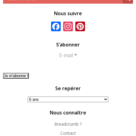
articles
articles
arti
Nous suivre
Facebook
Instagram
Pinterest
S’abonner
E-mail
*
Se repérer
Se
repérer
Nous connaître
Breadcrumb ?
Contact