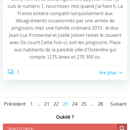
suis le numéro 1, nourrissez-moi quand j'ai faim !). La
France entière compatit narquoisement aux
désagréments occasionnés par une armée de
pingouins chez une famille ordinaire.2015 : le duo
Jean-Luc Fromental et Joëlle Jolivet remet le couvert
avec Os court! Cette fois-ci, exit les pingouins. Place
aux habitants de la paisible ville d'Ostendre qui
compte 1275 âmes et 270 300 os.
1
lire plus
Navigation
Navigation
Nav
Page
Page
Page
Page
Page
Page
Page
Précédent
1
…
21
22
23
24
25
…
28
Suivant
des
des
des
Oukilé ?