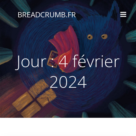
Aller
au
BREADCRUMB.FR
contenu
Jour :
4 février
2024