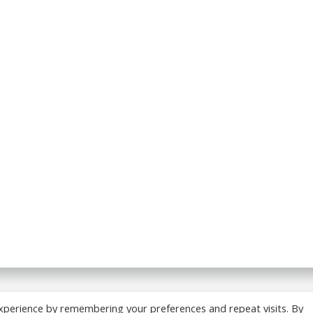
 BREADCRUMB.FR. Construit avec WordPress et
ColibriWP
xperience by remembering your preferences and repeat visits. By