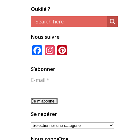
Oukilé ?
Nous suivre
Facebook
Instagram
Pinterest
S’abonner
E-mail
*
Se repérer
Se
repérer
Nous connaître