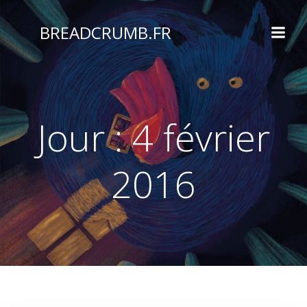
Aller
au
BREADCRUMB.FR
contenu
Jour :
4 février
2016