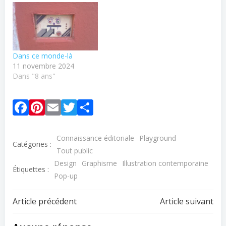
Dans ce monde-là
11 novembre 2024
Dans "8 ans"
Facebook
Pinterest
Email
Twitter
Partager
Connaissance éditoriale
Playground
Catégories :
Tout public
Design
Graphisme
Illustration contemporaine
Étiquettes :
Pop-up
Navigation
Navigation
Article précédent
Article suivant