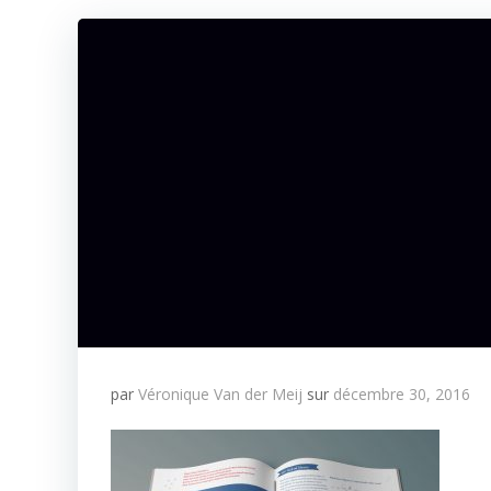
par
Véronique Van der Meij
sur
décembre 30, 2016