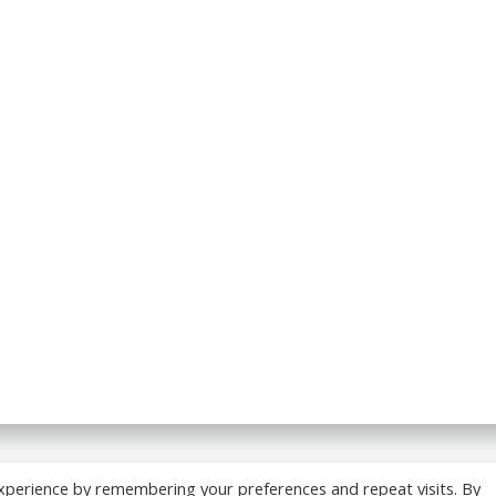
 BREADCRUMB.FR. Construit avec WordPress et
ColibriWP
xperience by remembering your preferences and repeat visits. By