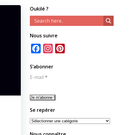
Oukilé ?
Nous suivre
Facebook
Instagram
Pinterest
S’abonner
E-mail
*
Se repérer
Se
repérer
Nous connaître