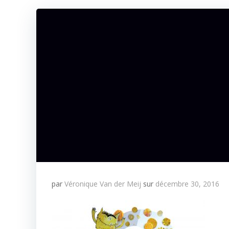
par
Véronique Van der Meij
sur
décembre 30, 2016