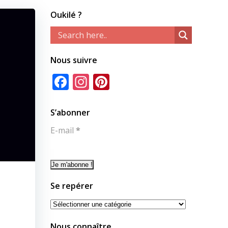
Oukilé ?
Nous suivre
Facebook
Instagram
Pinterest
S’abonner
E-mail
*
Se repérer
Se
repérer
Nous connaître