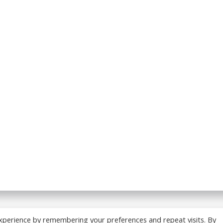
 BREADCRUMB.FR. Construit avec WordPress et
ColibriWP
xperience by remembering your preferences and repeat visits. By