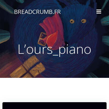
Aller
au
BREADCRUMB.FR
contenu
L’ours_piano