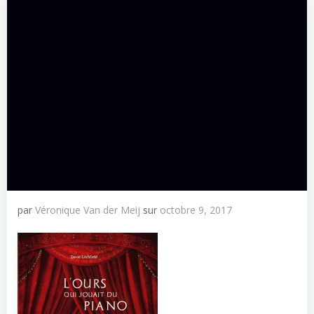
par
Véronique Van der Meij
sur
octobre 9, 2017