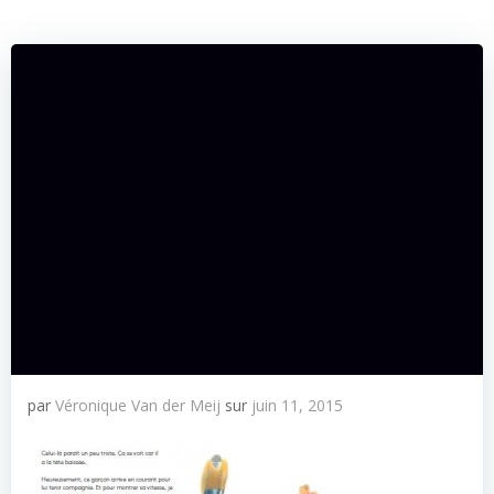
par
Véronique Van der Meij
sur
juin 11, 2015