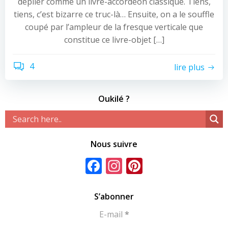
déplier comme un livre-accordéon classique. Tiens,
tiens, c’est bizarre ce truc-là… Ensuite, on a le souffle
coupé par l’ampleur de la fresque verticale que
constitue ce livre-objet […]
4
lire plus
Oukilé ?
Nous suivre
Facebook
Instagram
Pinterest
S’abonner
E-mail
*