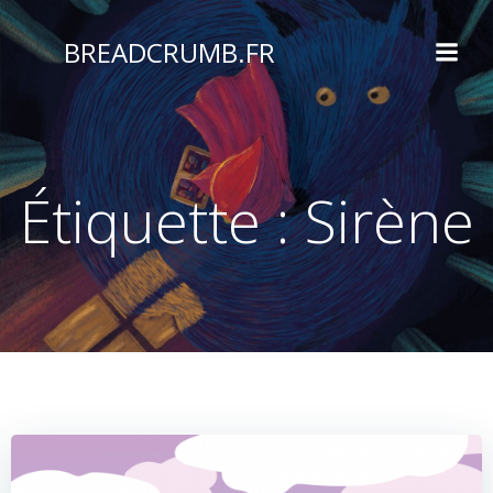
Aller
au
BREADCRUMB.FR
contenu
Étiquette :
Sirène