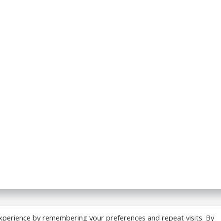
 BREADCRUMB.FR. Construit avec WordPress et
ColibriWP
xperience by remembering your preferences and repeat visits. By