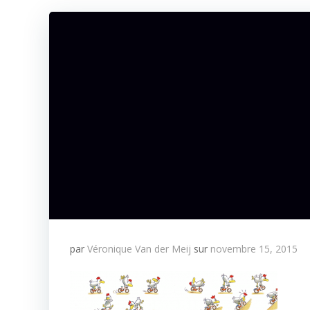
par
Véronique Van der Meij
sur
novembre 15, 2015