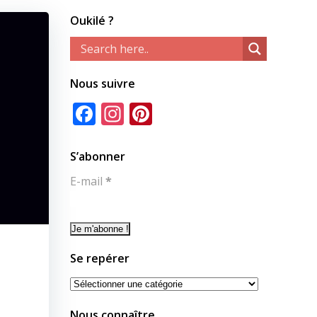
Oukilé ?
Nous suivre
Facebook
Instagram
Pinterest
S’abonner
E-mail
*
Se repérer
Se
repérer
Nous connaître