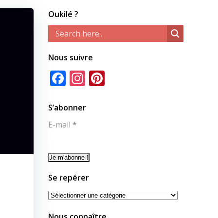
Oukilé ?
Nous suivre
Facebook
Instagram
Pinterest
S’abonner
E-mail
*
Se repérer
Se
repérer
Nous connaître