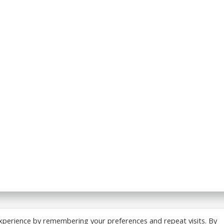
 BREADCRUMB.FR. Construit avec WordPress et
ColibriWP
xperience by remembering your preferences and repeat visits. By