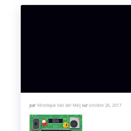
par
Véronique Van der Meij
sur
octobre 26, 2017