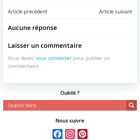
Navigation
Navigation
Article précédent
Article suivant
de
de
Aucune réponse
l’article
l’article
Laisser un commentaire
Vous devez
vous connecter
pour publier un
commentaire.
Oukilé ?
Nous suivre
Facebook
Instagram
Pinterest