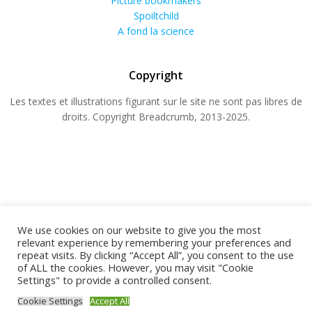
Picture bookmakers
Spoiltchild
A fond la science
Copyright
Les textes et illustrations figurant sur le site ne sont pas libres de
droits. Copyright Breadcrumb, 2013-2025.
We use cookies on our website to give you the most
relevant experience by remembering your preferences and
repeat visits. By clicking “Accept All”, you consent to the use
© 2026 BREADCRUMB.FR. Construit avec WordPress
of ALL the cookies. However, you may visit "Cookie
Settings" to provide a controlled consent.
et
ColibriWP Theme
.
Cookie Settings
Accept All