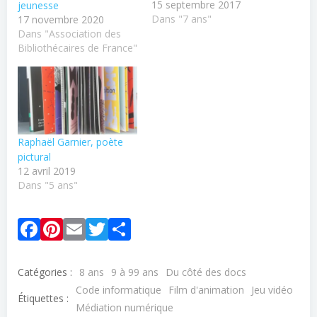
15 septembre 2017
jeunesse
Dans "7 ans"
17 novembre 2020
Dans "Association des
Bibliothécaires de France"
Raphaël Garnier, poète
pictural
12 avril 2019
Dans "5 ans"
Facebook
Pinterest
Email
Twitter
Partager
Catégories :
8 ans
9 à 99 ans
Du côté des docs
Code informatique
Film d'animation
Jeu vidéo
Étiquettes :
Médiation numérique