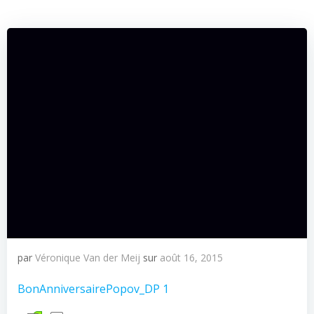
par
Véronique Van der Meij
sur
août 16, 2015
BonAnniversairePopov_DP 1