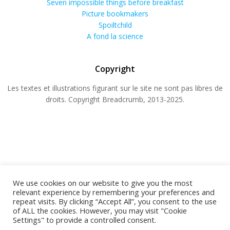
Seven impossible things before breakfast
Picture bookmakers
Spoiltchild
A fond la science
Copyright
Les textes et illustrations figurant sur le site ne sont pas libres de
droits. Copyright Breadcrumb, 2013-2025.
We use cookies on our website to give you the most
relevant experience by remembering your preferences and
repeat visits. By clicking “Accept All”, you consent to the use
© 2026 BREADCRUMB.FR. Construit avec WordPress
of ALL the cookies. However, you may visit "Cookie
Settings" to provide a controlled consent.
et
ColibriWP Theme
.