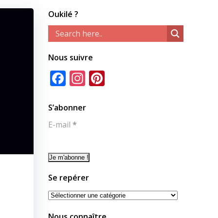
Oukilé ?
Nous suivre
Facebook
Instagram
Pinterest
S’abonner
E-mail
*
Se repérer
Se
repérer
Nous connaître