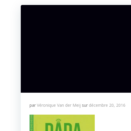
par
Véronique Van der Meij
sur
décembre 20, 2016