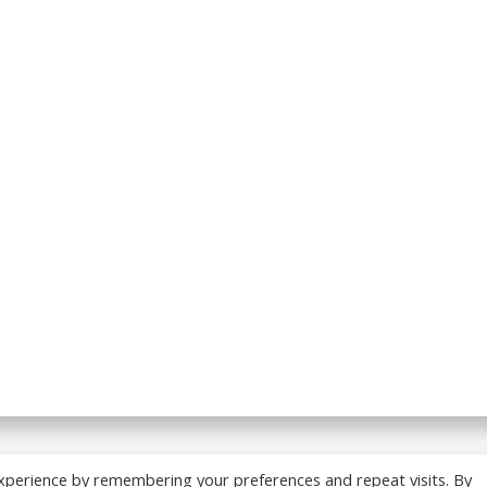
 BREADCRUMB.FR. Construit avec WordPress et
ColibriWP
xperience by remembering your preferences and repeat visits. By