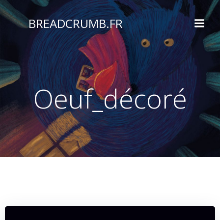
Aller
au
BREADCRUMB.FR
contenu
Oeuf_décoré