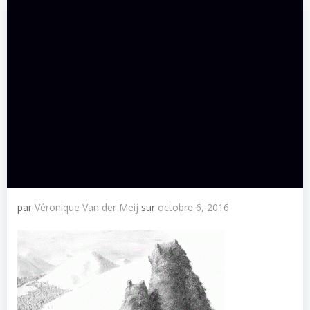
par
Véronique Van der Meij
sur
octobre 6, 2016