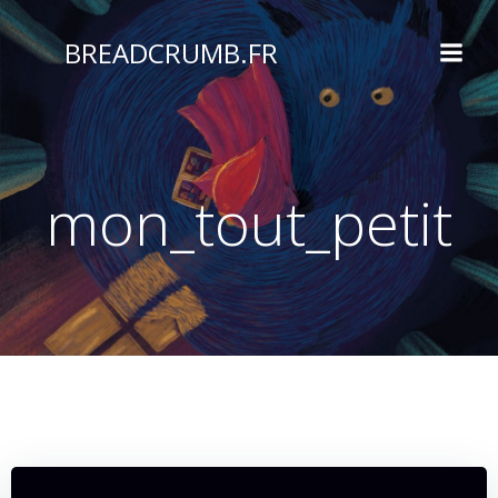
Aller
au
BREADCRUMB.FR
contenu
mon_tout_petit