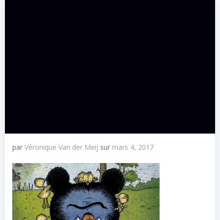
par
Véronique Van der Meij
sur
mars 4, 2017