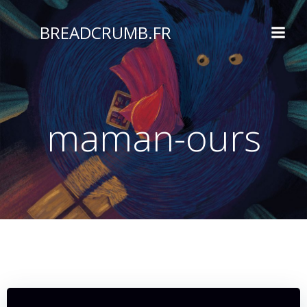
Aller
au
BREADCRUMB.FR
contenu
maman-ours