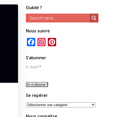
Oukilé ?
Nous suivre
Facebook
Instagram
Pinterest
S’abonner
E-mail
*
Se repérer
Se
repérer
Nous connaître