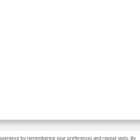
 BREADCRUMB.FR. Construit avec WordPress et
ColibriWP
xperience by remembering your preferences and repeat visits. By