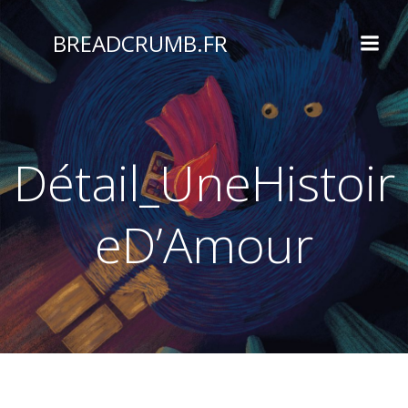
Aller
au
BREADCRUMB.FR
contenu
Détail_UneHistoir
eD’Amour