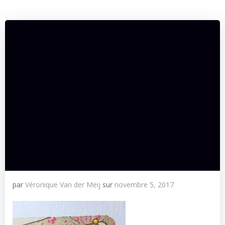
par
Véronique Van der Meij
sur
novembre 5, 2017