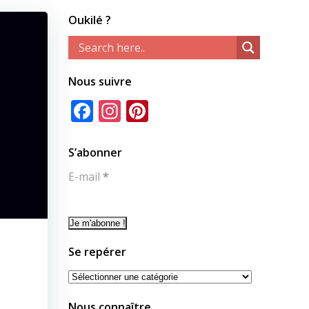
Oukilé ?
Nous suivre
Facebook
Instagram
Pinterest
S’abonner
E-mail
*
Se repérer
Se
repérer
Nous connaître