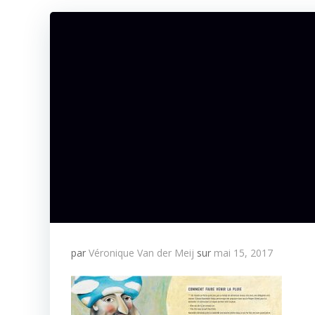
par
Véronique Van der Meij
sur
mai 15, 2017