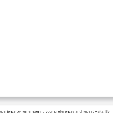
 BREADCRUMB.FR. Construit avec WordPress et
ColibriWP
xperience by remembering your preferences and repeat visits. By