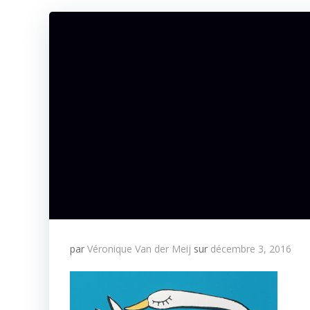
par
Véronique Van der Meij
sur
décembre 3, 2016