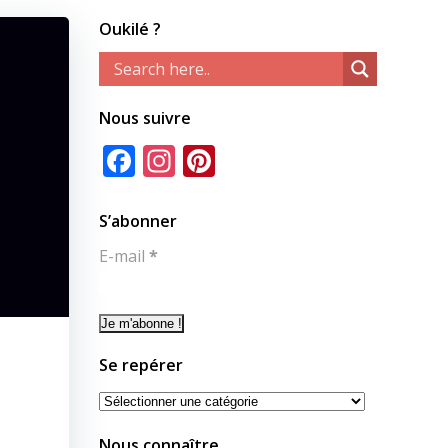
Oukilé ?
Nous suivre
Facebook
Instagram
Pinterest
S’abonner
E-mail
*
Se repérer
Se
repérer
Nous connaître