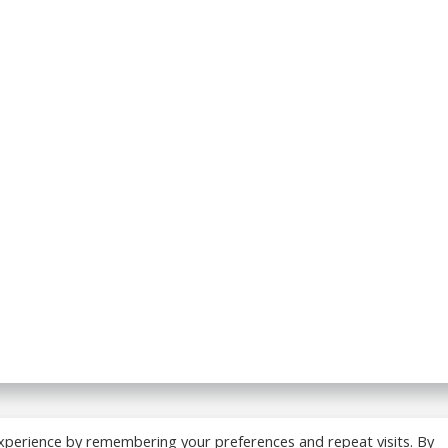
 BREADCRUMB.FR. Construit avec WordPress et
ColibriWP
xperience by remembering your preferences and repeat visits. By