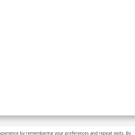
 BREADCRUMB.FR. Construit avec WordPress et
ColibriWP
xperience by remembering your preferences and repeat visits. By