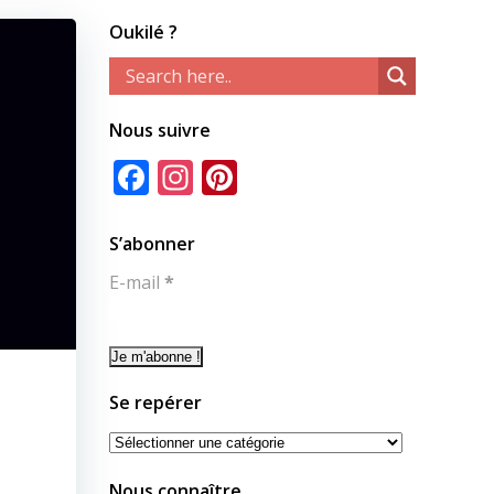
Oukilé ?
Nous suivre
Facebook
Instagram
Pinterest
S’abonner
E-mail
*
Se repérer
Se
repérer
Nous connaître