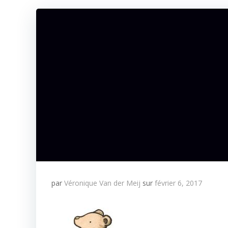
par
Véronique Van der Meij
sur
février 6, 2017