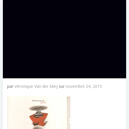
par
Véronique Van der Meij
sur
novembre 24, 2015