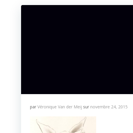
par
Véronique Van der Meij
sur
novembre 24, 2015