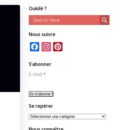
Oukilé ?
Nous suivre
Facebook
Instagram
Pinterest
S’abonner
E-mail
*
Se repérer
Se
repérer
Nous connaître