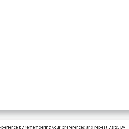
 BREADCRUMB.FR. Construit avec WordPress et
ColibriWP
xperience by remembering your preferences and repeat visits. By