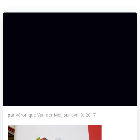
par
Véronique Van der Meij
sur
avril 9, 2017