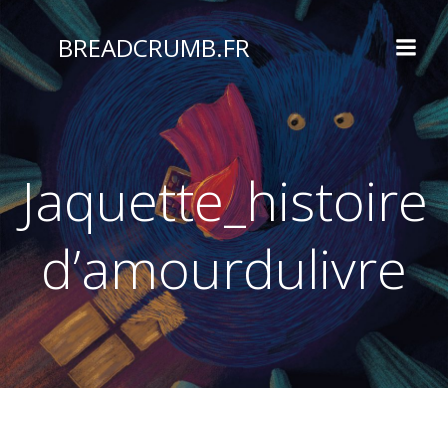
Aller
au
BREADCRUMB.FR
contenu
Jaquette_histoire
d’amourdulivre