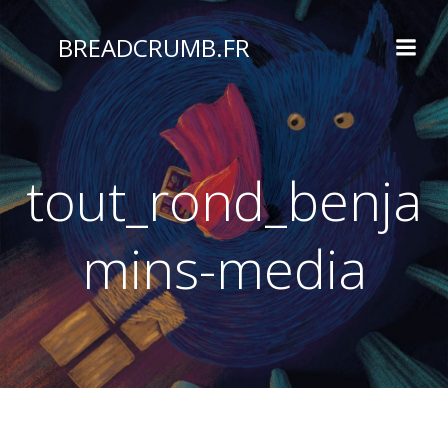
Aller
au
BREADCRUMB.FR
contenu
tout_rond_benja
mins-media