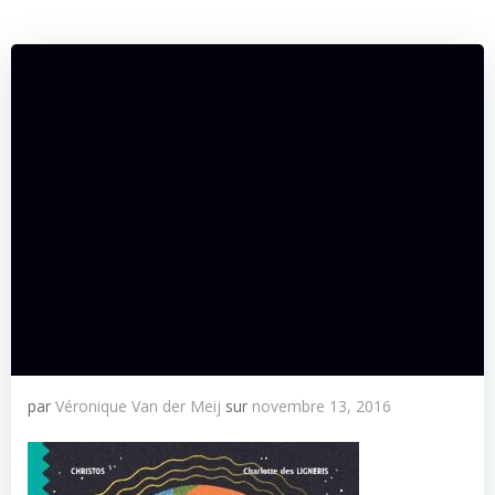
par
Véronique Van der Meij
sur
novembre 13, 2016