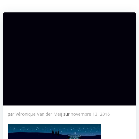
par
Véronique Van der Meij
sur
novembre 13, 2016