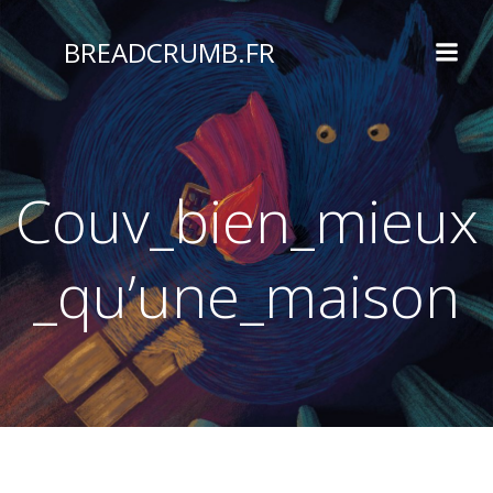
Aller
au
BREADCRUMB.FR
contenu
Couv_bien_mieux
_qu’une_maison